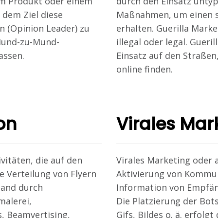
em Produkt oder einem
durch den Einsatz untyp
 dem Ziel diese
Maßnahmen, um einen s
 (Opinion Leader) zu
erhalten. Guerilla Marke
Mund-zu-Mund-
illegal oder legal. Guer
assen.
Einsatz auf den Straßen
online finden.
on
Virales Mar
vitäten, die auf den
Virales Marketing oder a
ie Verteilung von Flyern
Aktivierung von Kommuni
Hand durch
Information von Empfän
malerei,
Die Platzierung der Bot
, Beamvertising,
Gifs, Bildes o. ä. erfol