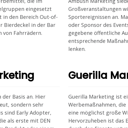
bemittel, die im
Ambush Marketing siede
elgruppen eingesetzt
Großveranstaltungen wi
 in den Bereich Out-of-
Sportereignissen an. Man
r Bierdeckel in der Bar
oder Sponsor des Events
n von Fahrrädern.
gegebene öffentliche A
entsprechende Maßnahme
lenken.
rketing
Guerilla Ma
 der Basis an. Hier
Guerilla Marketing ist e
reut, sondern sehr
Werbemaßnahmen, die m
s sind Early Adopter,
eine möglichst große Wi
ie als erste mit DEN
Hervorzuheben ist das E