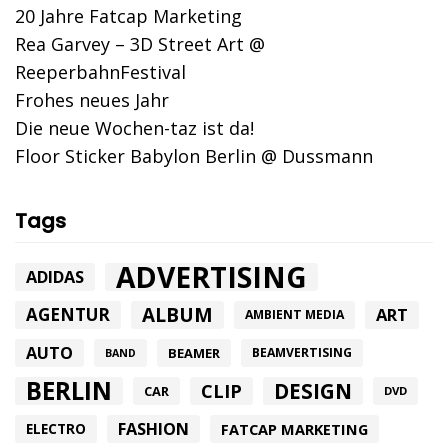
20 Jahre Fatcap Marketing
Rea Garvey – 3D Street Art @
ReeperbahnFestival
Frohes neues Jahr
Die neue Wochen-taz ist da!
Floor Sticker Babylon Berlin @ Dussmann
Tags
ADVERTISING
ADIDAS
ALBUM
AGENTUR
ART
AMBIENT MEDIA
AUTO
BEAMER
BEAMVERTISING
BAND
BERLIN
DESIGN
CLIP
CAR
DVD
FASHION
FATCAP MARKETING
ELECTRO