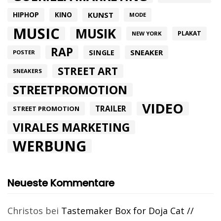
HIPHOP
KUNST
KINO
MODE
MUSIC
MUSIK
PLAKAT
NEW YORK
RAP
SINGLE
SNEAKER
POSTER
STREET ART
SNEAKERS
STREETPROMOTION
VIDEO
TRAILER
STREET PROMOTION
VIRALES MARKETING
WERBUNG
Neueste Kommentare
Christos
bei
Tastemaker Box for Doja Cat //