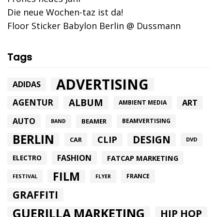
Die neue Wochen-taz ist da!
Floor Sticker Babylon Berlin @ Dussmann
Tags
ADVERTISING
ADIDAS
ALBUM
AGENTUR
ART
AMBIENT MEDIA
AUTO
BEAMER
BEAMVERTISING
BAND
BERLIN
DESIGN
CLIP
CAR
DVD
FASHION
FATCAP MARKETING
ELECTRO
FILM
FRANCE
FESTIVAL
FLYER
GRAFFITI
GUERILLA MARKETING
HIP HOP