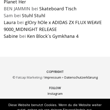
Planet Her
BEN JAMMIN
bei
Skateboard Tisch
Sam
bei
Stuhl Stuhl
Laura
bei
glOry hOle x ADIDAS ZX FLUX WEAVE
9000_MIDNIGHT RELEASE
Sabine
bei
Ken Block´s Gymkhana 4
COPYRIGHT
© Fatcap Marketing /
Impressum
+
Datenschutzerklärung
FOLLOW
Instagram
KONTAKT
Diese Website benutzt Cookies. Wenn du die Website weiter
E-Mail
nutzt, gehen wir von deinem Einverständnis aus.