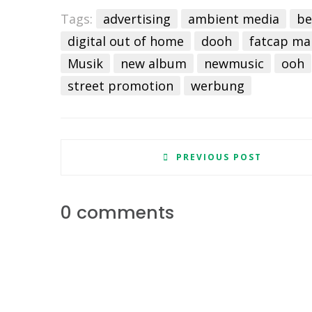
Tags:
advertising
ambient media
be
digital out of home
dooh
fatcap ma
Musik
new album
newmusic
ooh
street promotion
werbung
PREVIOUS POST
0 comments