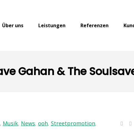
Über uns
Leistungen
Referenzen
Kun
ave Gahan & The Soulsav
,
Musik
,
News
,
ooh
,
Streetpromotion
,