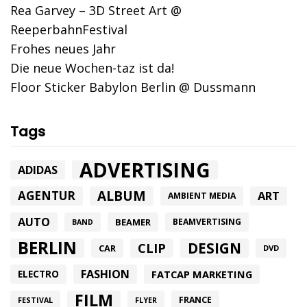
Rea Garvey – 3D Street Art @
ReeperbahnFestival
Frohes neues Jahr
Die neue Wochen-taz ist da!
Floor Sticker Babylon Berlin @ Dussmann
Tags
ADVERTISING
ADIDAS
ALBUM
AGENTUR
ART
AMBIENT MEDIA
AUTO
BEAMER
BEAMVERTISING
BAND
BERLIN
DESIGN
CLIP
CAR
DVD
FASHION
FATCAP MARKETING
ELECTRO
FILM
FRANCE
FESTIVAL
FLYER