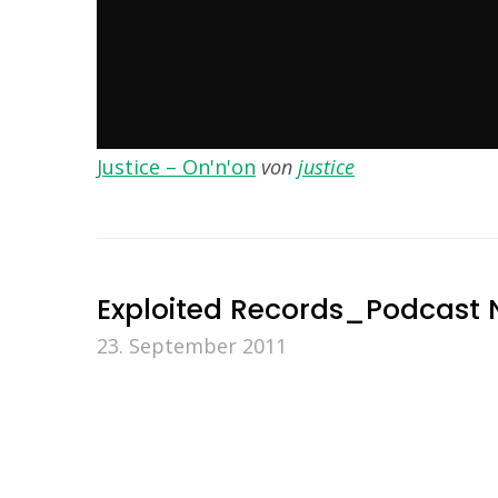
Justice – On'n'on
von
justice
Exploited Records_Podcast N
23. September 2011