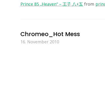
Prince 85 „Heaven“ – 王子 八+五
from
prin
Chromeo_Hot Mess
16. November 2010