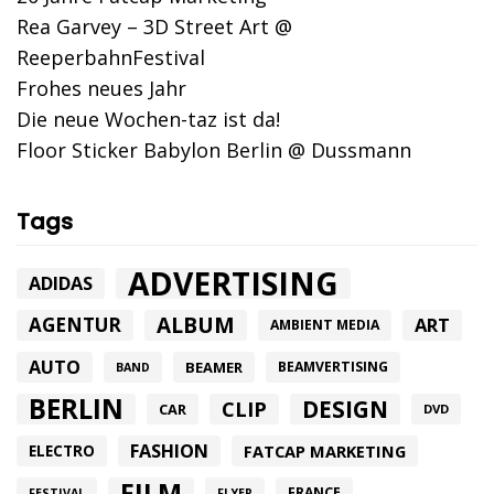
Rea Garvey – 3D Street Art @
ReeperbahnFestival
Frohes neues Jahr
Die neue Wochen-taz ist da!
Floor Sticker Babylon Berlin @ Dussmann
Tags
ADVERTISING
ADIDAS
ALBUM
AGENTUR
ART
AMBIENT MEDIA
AUTO
BEAMER
BEAMVERTISING
BAND
BERLIN
DESIGN
CLIP
CAR
DVD
FASHION
FATCAP MARKETING
ELECTRO
FILM
FRANCE
FESTIVAL
FLYER