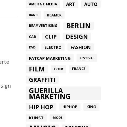
ART
AUTO
AMBIENT MEDIA
BEAMER
BAND
BERLIN
BEAMVERTISING
DESIGN
CLIP
CAR
FASHION
ELECTRO
DVD
FATCAP MARKETING
FESTIVAL
erte
FILM
FRANCE
FLYER
GRAFFITI
esign
GUERILLA
MARKETING
HIP HOP
HIPHOP
KINO
KUNST
MODE