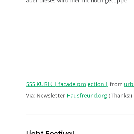
aber dieses wird hiermit noch getoppt!
555 KUBIK | facade projection |
from
urb
Via: Newsletter
Hausfreund.org
(Thanks!)
Licht Festival