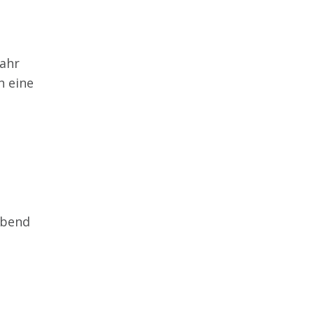
Jahr
n eine
ubend