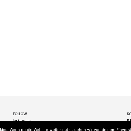
FOLLOW
K
Instagram
E-
kies. Wenn du die Website weiter nutzt, gehen wir von deinem Einverst