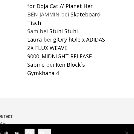
for Doja Cat // Planet Her
BEN JAMMIN
bei
Skateboard
Tisch
Sam
bei
Stuhl Stuhl
Laura
bei
glOry hOle x ADIDAS
ZX FLUX WEAVE
9000_MIDNIGHT RELEASE
Sabine
bei
Ken Block´s
Gymkhana 4
ONTAKT
Mail
ändnis aus.
OK
Nein