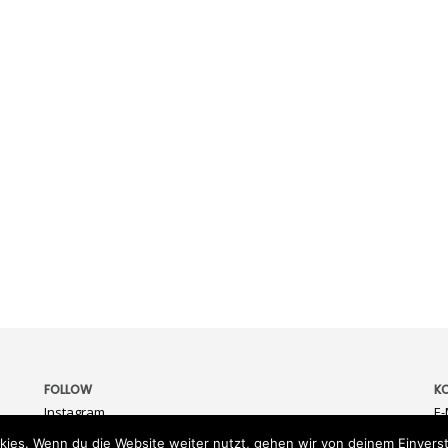
FOLLOW
K
Instagram
E-
kies. Wenn du die Website weiter nutzt, gehen wir von deinem Einverst