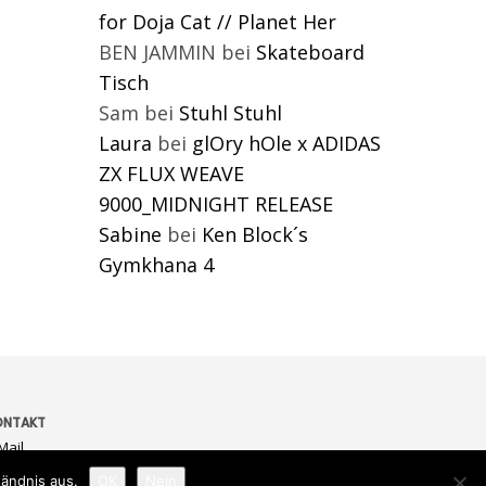
for Doja Cat // Planet Her
BEN JAMMIN
bei
Skateboard
Tisch
Sam
bei
Stuhl Stuhl
Laura
bei
glOry hOle x ADIDAS
ZX FLUX WEAVE
9000_MIDNIGHT RELEASE
Sabine
bei
Ken Block´s
Gymkhana 4
ONTAKT
Mail
ändnis aus.
OK
Nein