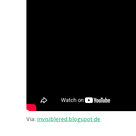
Via:
invisiblered.blogspot.de