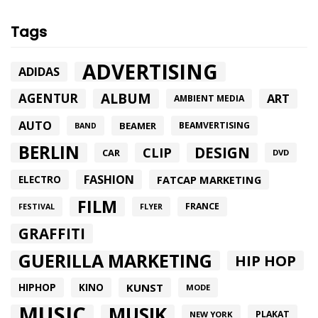
Tags
ADVERTISING
ADIDAS
ALBUM
AGENTUR
ART
AMBIENT MEDIA
AUTO
BEAMER
BEAMVERTISING
BAND
BERLIN
DESIGN
CLIP
CAR
DVD
FASHION
FATCAP MARKETING
ELECTRO
FILM
FRANCE
FESTIVAL
FLYER
GRAFFITI
GUERILLA MARKETING
HIP HOP
HIPHOP
KUNST
KINO
MODE
MUSIC
MUSIK
PLAKAT
NEW YORK