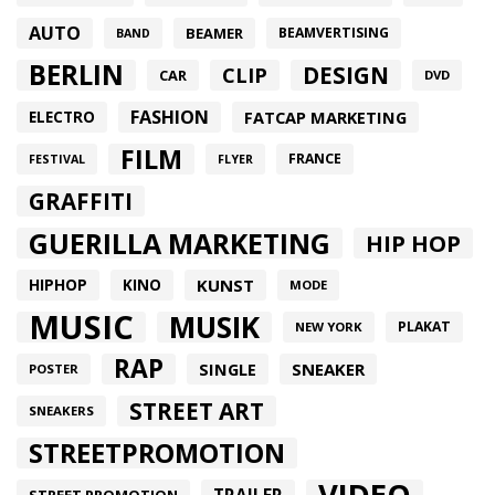
AUTO
BEAMER
BEAMVERTISING
BAND
BERLIN
DESIGN
CLIP
CAR
DVD
FASHION
FATCAP MARKETING
ELECTRO
FILM
FRANCE
FESTIVAL
FLYER
GRAFFITI
GUERILLA MARKETING
HIP HOP
HIPHOP
KUNST
KINO
MODE
MUSIC
MUSIK
PLAKAT
NEW YORK
RAP
SINGLE
SNEAKER
POSTER
STREET ART
SNEAKERS
STREETPROMOTION
VIDEO