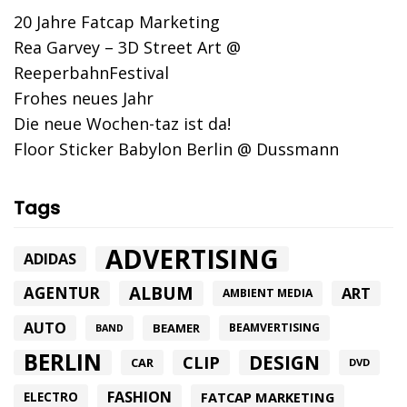
20 Jahre Fatcap Marketing
Rea Garvey – 3D Street Art @
ReeperbahnFestival
Frohes neues Jahr
Die neue Wochen-taz ist da!
Floor Sticker Babylon Berlin @ Dussmann
Tags
ADVERTISING
ADIDAS
ALBUM
AGENTUR
ART
AMBIENT MEDIA
AUTO
BEAMER
BEAMVERTISING
BAND
BERLIN
DESIGN
CLIP
CAR
DVD
FASHION
FATCAP MARKETING
ELECTRO