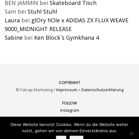
BEN JAMMIN
bei
Skateboard Tisch
Sam
bei
Stuhl Stuhl
Laura
bei
glOry hOle x ADIDAS ZX FLUX WEAVE
9000_MIDNIGHT RELEASE
Sabine
bei
Ken Block´s Gymkhana 4
COPYRIGHT
© Fatcap Marketing /
Impressum
+
Datenschutzerklärung
FOLLOW
Instagram
KONTAKT
Diese Website benutzt Cookies. Wenn du die Website weiter
E-Mail
nutzt, gehen wir von deinem Einverständnis aus.