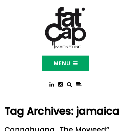
MENU
Tag Archives:
jamaica
Cannahuana „The Moweed“