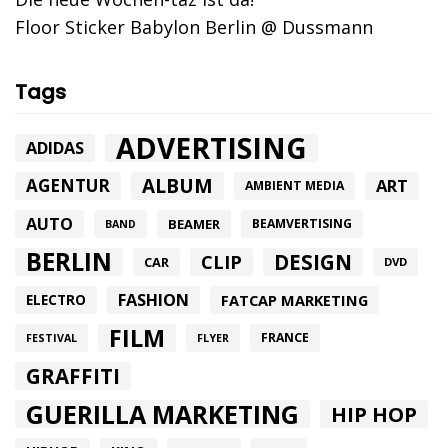
Floor Sticker Babylon Berlin @ Dussmann
Tags
ADVERTISING
ADIDAS
ALBUM
AGENTUR
ART
AMBIENT MEDIA
AUTO
BEAMER
BEAMVERTISING
BAND
BERLIN
DESIGN
CLIP
CAR
DVD
FASHION
FATCAP MARKETING
ELECTRO
FILM
FRANCE
FESTIVAL
FLYER
GRAFFITI
GUERILLA MARKETING
HIP HOP