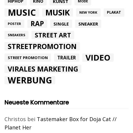
HIPHOP
KUNST
KINO
MODE
MUSIC
MUSIK
PLAKAT
NEW YORK
RAP
SINGLE
SNEAKER
POSTER
STREET ART
SNEAKERS
STREETPROMOTION
VIDEO
TRAILER
STREET PROMOTION
VIRALES MARKETING
WERBUNG
Neueste Kommentare
Christos
bei
Tastemaker Box for Doja Cat //
Planet Her