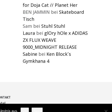
for Doja Cat // Planet Her
BEN JAMMIN
bei
Skateboard
Tisch
Sam
bei
Stuhl Stuhl
Laura
bei
glOry hOle x ADIDAS
ZX FLUX WEAVE
9000_MIDNIGHT RELEASE
Sabine
bei
Ken Block´s
Gymkhana 4
ONTAKT
Mail
ändnis aus.
OK
Nein