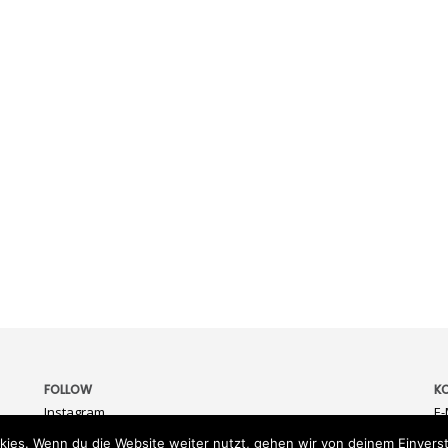
FOLLOW
K
Instagram
E-
kies. Wenn du die Website weiter nutzt, gehen wir von deinem Einverst