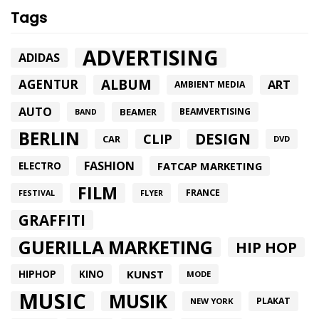
Tags
ADVERTISING
ADIDAS
ALBUM
AGENTUR
ART
AMBIENT MEDIA
AUTO
BEAMER
BEAMVERTISING
BAND
BERLIN
DESIGN
CLIP
CAR
DVD
FASHION
FATCAP MARKETING
ELECTRO
FILM
FRANCE
FESTIVAL
FLYER
GRAFFITI
GUERILLA MARKETING
HIP HOP
HIPHOP
KUNST
KINO
MODE
MUSIC
MUSIK
PLAKAT
NEW YORK