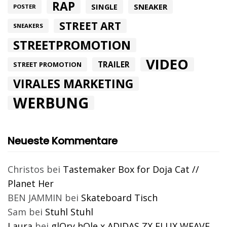
RAP
SINGLE
SNEAKER
POSTER
STREET ART
SNEAKERS
STREETPROMOTION
VIDEO
TRAILER
STREET PROMOTION
VIRALES MARKETING
WERBUNG
Neueste Kommentare
Christos
bei
Tastemaker Box for Doja Cat //
Planet Her
BEN JAMMIN
bei
Skateboard Tisch
Sam
bei
Stuhl Stuhl
Laura
bei
glOry hOle x ADIDAS ZX FLUX WEAVE