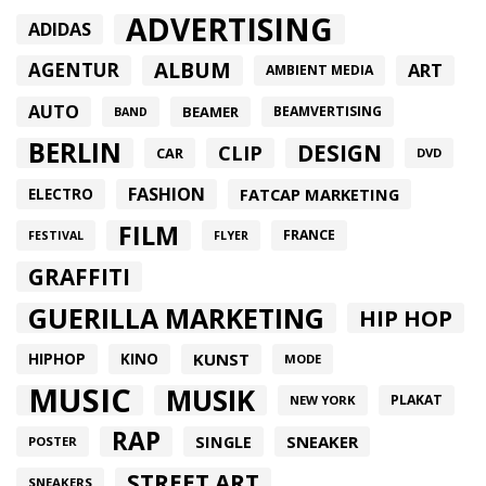
ADVERTISING
ADIDAS
ALBUM
AGENTUR
ART
AMBIENT MEDIA
AUTO
BEAMER
BEAMVERTISING
BAND
BERLIN
DESIGN
CLIP
CAR
DVD
FASHION
FATCAP MARKETING
ELECTRO
FILM
FRANCE
FESTIVAL
FLYER
GRAFFITI
GUERILLA MARKETING
HIP HOP
HIPHOP
KUNST
KINO
MODE
MUSIC
MUSIK
PLAKAT
NEW YORK
RAP
SINGLE
SNEAKER
POSTER
STREET ART
SNEAKERS