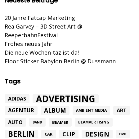
Neueste Beiträge
20 Jahre Fatcap Marketing
Rea Garvey – 3D Street Art @
ReeperbahnFestival
Frohes neues Jahr
Die neue Wochen-taz ist da!
Floor Sticker Babylon Berlin @ Dussmann
Tags
ADVERTISING
ADIDAS
ALBUM
AGENTUR
ART
AMBIENT MEDIA
AUTO
BEAMER
BEAMVERTISING
BAND
BERLIN
DESIGN
CLIP
CAR
DVD