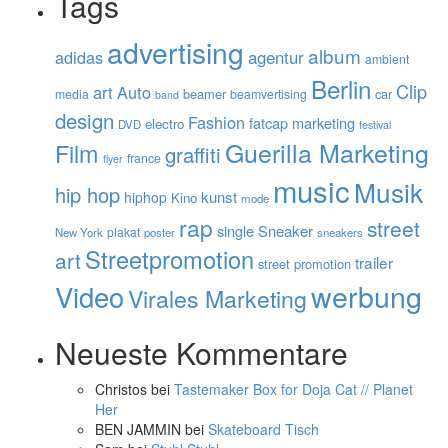
Tags
advertising
album
adidas
agentur
ambient
Berlin
Clip
art
Auto
beamer
car
media
beamvertising
band
design
Fashion
fatcap marketing
electro
DVD
festival
Guerilla Marketing
Film
graffiti
france
flyer
music
Musik
hip hop
kunst
hiphop
Kino
mode
rap
street
single
Sneaker
plakat
New York
poster
sneakers
Streetpromotion
art
trailer
street promotion
werbung
Video
Virales Marketing
Neueste Kommentare
Christos
bei
Tastemaker Box for Doja Cat // Planet
Her
BEN JAMMIN
bei
Skateboard Tisch