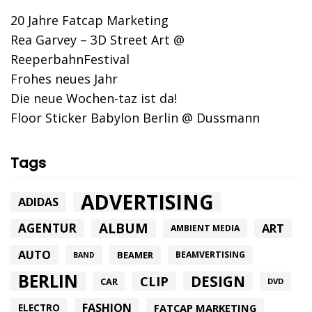
20 Jahre Fatcap Marketing
Rea Garvey – 3D Street Art @
ReeperbahnFestival
Frohes neues Jahr
Die neue Wochen-taz ist da!
Floor Sticker Babylon Berlin @ Dussmann
Tags
ADVERTISING
ADIDAS
ALBUM
AGENTUR
ART
AMBIENT MEDIA
AUTO
BEAMER
BEAMVERTISING
BAND
BERLIN
DESIGN
CLIP
CAR
DVD
FASHION
FATCAP MARKETING
ELECTRO