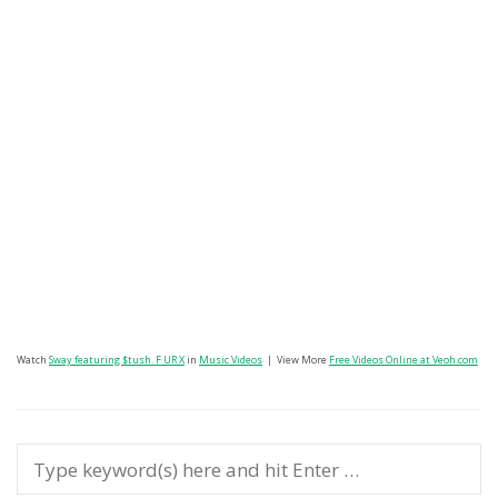
Watch
Sway featuring $tush. F UR X
in
Music Videos
| View More
Free Videos Online at Veoh.com