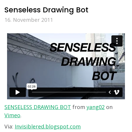
Senseless Drawing Bot
16. November 2011
SENSELESS DRAWING BOT
from
yang02
on
Vimeo
.
Via:
Invisiblered.blogspot.com