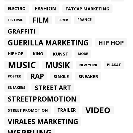
FASHION
FATCAP MARKETING
ELECTRO
FILM
FRANCE
FESTIVAL
FLYER
GRAFFITI
GUERILLA MARKETING
HIP HOP
HIPHOP
KUNST
KINO
MODE
MUSIC
MUSIK
PLAKAT
NEW YORK
RAP
SINGLE
SNEAKER
POSTER
STREET ART
SNEAKERS
STREETPROMOTION
VIDEO
TRAILER
STREET PROMOTION
VIRALES MARKETING
WERBUNG