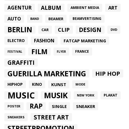
ALBUM
AGENTUR
ART
AMBIENT MEDIA
AUTO
BEAMER
BEAMVERTISING
BAND
BERLIN
DESIGN
CLIP
CAR
DVD
FASHION
FATCAP MARKETING
ELECTRO
FILM
FRANCE
FESTIVAL
FLYER
GRAFFITI
GUERILLA MARKETING
HIP HOP
HIPHOP
KUNST
KINO
MODE
MUSIC
MUSIK
PLAKAT
NEW YORK
RAP
SINGLE
SNEAKER
POSTER
STREET ART
SNEAKERS
STREETPROMOTION