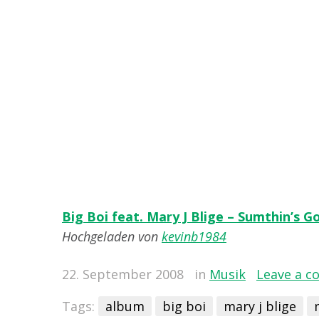
Big Boi feat. Mary J Blige – Sumthin’s G
Hochgeladen von
kevinb1984
22. September 2008
in
Musik
Leave a 
Tags:
album
big boi
mary j blige