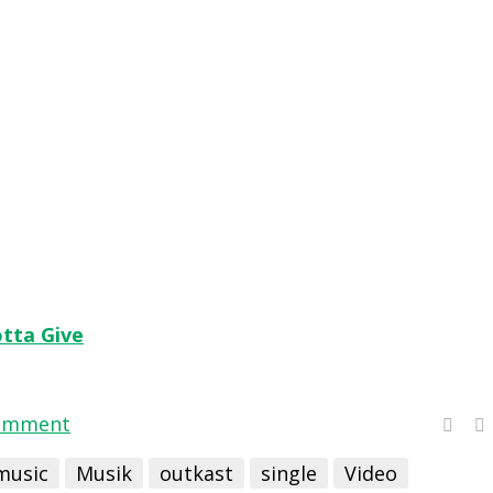
otta Give
comment
music
Musik
outkast
single
Video