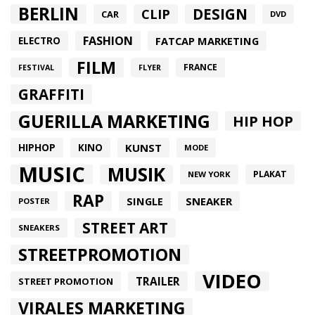
BERLIN
DESIGN
CLIP
CAR
DVD
FASHION
FATCAP MARKETING
ELECTRO
FILM
FRANCE
FESTIVAL
FLYER
GRAFFITI
GUERILLA MARKETING
HIP HOP
HIPHOP
KUNST
KINO
MODE
MUSIC
MUSIK
PLAKAT
NEW YORK
RAP
SINGLE
SNEAKER
POSTER
STREET ART
SNEAKERS
STREETPROMOTION
VIDEO
TRAILER
STREET PROMOTION
VIRALES MARKETING