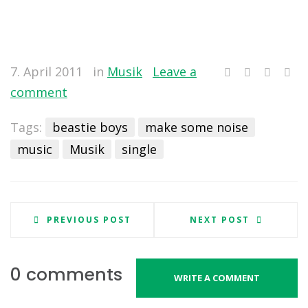
7. April 2011
in
Musik
Leave a
comment
Tags:
beastie boys
make some noise
music
Musik
single
PREVIOUS POST
NEXT POST
0 comments
WRITE A COMMENT