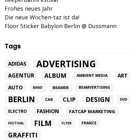
Frohes neues Jahr
Die neue Wochen-taz ist da!
Floor Sticker Babylon Berlin @ Dussmann
Tags
ADVERTISING
ADIDAS
ALBUM
AGENTUR
ART
AMBIENT MEDIA
AUTO
BEAMER
BEAMVERTISING
BAND
BERLIN
DESIGN
CLIP
CAR
DVD
FASHION
FATCAP MARKETING
ELECTRO
FILM
FRANCE
FESTIVAL
FLYER
GRAFFITI