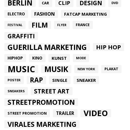
BERLIN
DESIGN
CLIP
CAR
DVD
FASHION
FATCAP MARKETING
ELECTRO
FILM
FRANCE
FESTIVAL
FLYER
GRAFFITI
GUERILLA MARKETING
HIP HOP
HIPHOP
KUNST
KINO
MODE
MUSIC
MUSIK
PLAKAT
NEW YORK
RAP
SINGLE
SNEAKER
POSTER
STREET ART
SNEAKERS
STREETPROMOTION
VIDEO
TRAILER
STREET PROMOTION
VIRALES MARKETING