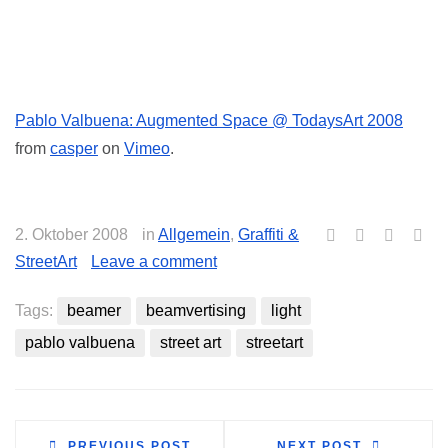
Pablo Valbuena: Augmented Space @ TodaysArt 2008
from
casper
on
Vimeo
.
2. Oktober 2008
in
Allgemein
,
Graffiti &
StreetArt
Leave a comment
Tags:
beamer
beamvertising
light
pablo valbuena
street art
streetart
PREVIOUS POST
NEXT POST