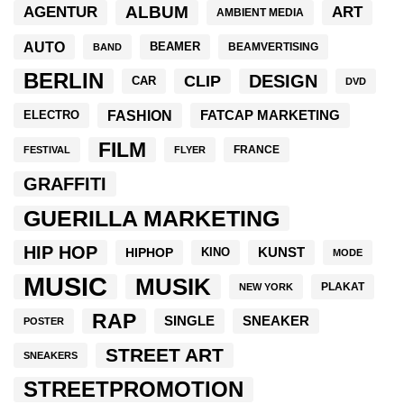
ALBUM
AGENTUR
ART
AMBIENT MEDIA
AUTO
BEAMER
BEAMVERTISING
BAND
BERLIN
DESIGN
CLIP
CAR
DVD
FASHION
ELECTRO
FATCAP MARKETING
FILM
FRANCE
FESTIVAL
FLYER
GRAFFITI
GUERILLA MARKETING
HIP HOP
KUNST
HIPHOP
KINO
MODE
MUSIC
MUSIK
PLAKAT
NEW YORK
RAP
SNEAKER
SINGLE
POSTER
STREET ART
SNEAKERS
STREETPROMOTION