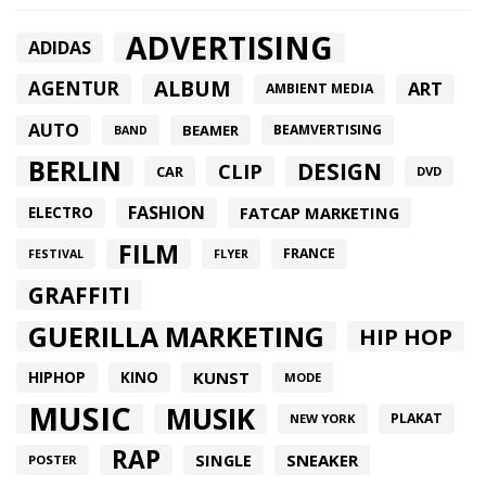
ADVERTISING
ADIDAS
ALBUM
AGENTUR
ART
AMBIENT MEDIA
AUTO
BEAMER
BEAMVERTISING
BAND
BERLIN
DESIGN
CLIP
CAR
DVD
FASHION
FATCAP MARKETING
ELECTRO
FILM
FRANCE
FESTIVAL
FLYER
GRAFFITI
GUERILLA MARKETING
HIP HOP
HIPHOP
KUNST
KINO
MODE
MUSIC
MUSIK
PLAKAT
NEW YORK
RAP
SINGLE
SNEAKER
POSTER