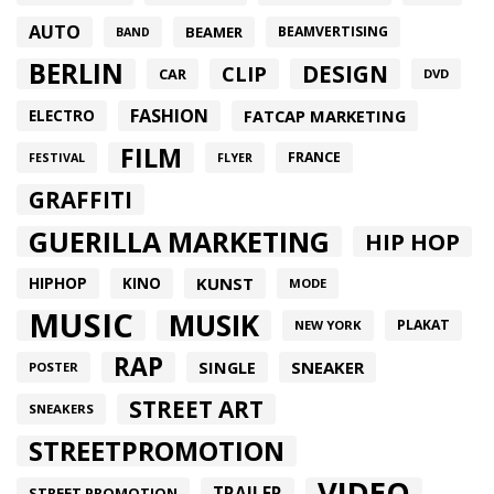
AUTO
BEAMER
BEAMVERTISING
BAND
BERLIN
DESIGN
CLIP
CAR
DVD
FASHION
FATCAP MARKETING
ELECTRO
FILM
FRANCE
FESTIVAL
FLYER
GRAFFITI
GUERILLA MARKETING
HIP HOP
HIPHOP
KUNST
KINO
MODE
MUSIC
MUSIK
PLAKAT
NEW YORK
RAP
SINGLE
SNEAKER
POSTER
STREET ART
SNEAKERS
STREETPROMOTION
VIDEO
TRAILER
STREET PROMOTION