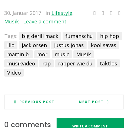
30. Januar 2017
in
Lifestyle
,
Musik
Leave a comment
Tags:
big derill mack
fumanschu
hip hop
illo
jack orsen
justus jonas
kool savas
martin b.
mor
music
Musik
musikvideo
rap
rapper wie du
taktlos
Video
PREVIOUS POST
NEXT POST
0 comments
WRITE A COMMENT