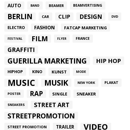
AUTO
BEAMER
BEAMVERTISING
BAND
BERLIN
DESIGN
CLIP
CAR
DVD
FASHION
FATCAP MARKETING
ELECTRO
FILM
FRANCE
FESTIVAL
FLYER
GRAFFITI
GUERILLA MARKETING
HIP HOP
HIPHOP
KUNST
KINO
MODE
MUSIC
MUSIK
PLAKAT
NEW YORK
RAP
SINGLE
SNEAKER
POSTER
STREET ART
SNEAKERS
STREETPROMOTION
VIDEO
TRAILER
STREET PROMOTION