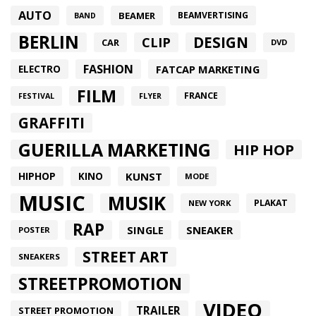
AUTO
BEAMER
BEAMVERTISING
BAND
BERLIN
DESIGN
CLIP
CAR
DVD
FASHION
FATCAP MARKETING
ELECTRO
FILM
FRANCE
FESTIVAL
FLYER
GRAFFITI
GUERILLA MARKETING
HIP HOP
HIPHOP
KUNST
KINO
MODE
MUSIC
MUSIK
PLAKAT
NEW YORK
RAP
SINGLE
SNEAKER
POSTER
STREET ART
SNEAKERS
STREETPROMOTION
VIDEO
TRAILER
STREET PROMOTION