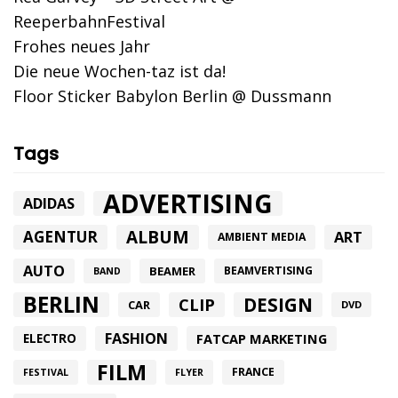
ReeperbahnFestival
Frohes neues Jahr
Die neue Wochen-taz ist da!
Floor Sticker Babylon Berlin @ Dussmann
Tags
ADVERTISING
ADIDAS
ALBUM
AGENTUR
ART
AMBIENT MEDIA
AUTO
BEAMER
BEAMVERTISING
BAND
BERLIN
DESIGN
CLIP
CAR
DVD
FASHION
FATCAP MARKETING
ELECTRO
FILM
FRANCE
FESTIVAL
FLYER