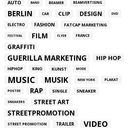
AUTO
BEAMER
BEAMVERTISING
BAND
BERLIN
DESIGN
CLIP
CAR
DVD
FASHION
FATCAP MARKETING
ELECTRO
FILM
FRANCE
FESTIVAL
FLYER
GRAFFITI
GUERILLA MARKETING
HIP HOP
HIPHOP
KUNST
KINO
MODE
MUSIC
MUSIK
PLAKAT
NEW YORK
RAP
SINGLE
SNEAKER
POSTER
STREET ART
SNEAKERS
STREETPROMOTION
VIDEO
TRAILER
STREET PROMOTION