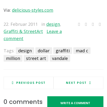
Via:
delicious-styles.com
22. Februar 2011
in
design
,
Graffiti & StreetArt
Leave a
comment
Tags:
design
dollar
graffiti
mad c
million
street art
vandale
PREVIOUS POST
NEXT POST
0 comments
WRITE A COMMENT