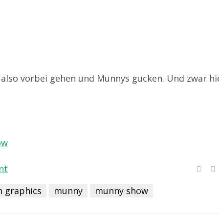
, also vorbei gehen und Munnys gucken. Und zwar hi
ow
nt
 graphics
munny
munny show