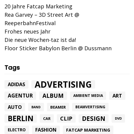
20 Jahre Fatcap Marketing
Rea Garvey – 3D Street Art @
ReeperbahnFestival
Frohes neues Jahr
Die neue Wochen-taz ist da!
Floor Sticker Babylon Berlin @ Dussmann
Tags
ADVERTISING
ADIDAS
ALBUM
AGENTUR
ART
AMBIENT MEDIA
AUTO
BEAMER
BEAMVERTISING
BAND
BERLIN
DESIGN
CLIP
CAR
DVD
FASHION
FATCAP MARKETING
ELECTRO