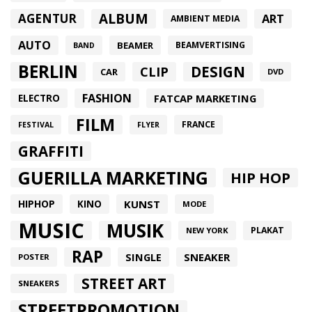
ALBUM
AGENTUR
ART
AMBIENT MEDIA
AUTO
BEAMER
BEAMVERTISING
BAND
BERLIN
DESIGN
CLIP
CAR
DVD
FASHION
FATCAP MARKETING
ELECTRO
FILM
FRANCE
FESTIVAL
FLYER
GRAFFITI
GUERILLA MARKETING
HIP HOP
HIPHOP
KUNST
KINO
MODE
MUSIC
MUSIK
PLAKAT
NEW YORK
RAP
SINGLE
SNEAKER
POSTER
STREET ART
SNEAKERS
STREETPROMOTION