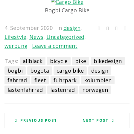
Bogbi Cargo Bike
4. September 2020
in
design
,
Lifestyle
,
News
,
Uncategorized
,
werbung
Leave a comment
Tags:
allblack
bicycle
bike
bikedesign
bogbi
bogota
cargo bike
design
fahrrad
fleet
fuhrpark
kolumbien
lastenfahrrad
lastenrad
norwegen
PREVIOUS POST
NEXT POST