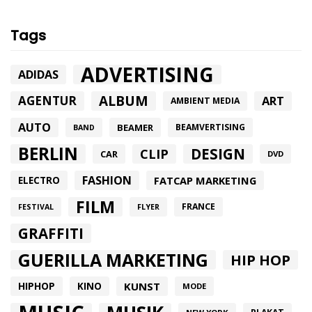
Tags
ADVERTISING
ADIDAS
ALBUM
AGENTUR
ART
AMBIENT MEDIA
AUTO
BEAMER
BEAMVERTISING
BAND
BERLIN
DESIGN
CLIP
CAR
DVD
FASHION
FATCAP MARKETING
ELECTRO
FILM
FRANCE
FESTIVAL
FLYER
GRAFFITI
GUERILLA MARKETING
HIP HOP
HIPHOP
KUNST
KINO
MODE