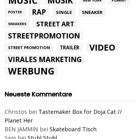
MUSIC
MUSIK
PLAKAT
NEW YORK
RAP
SINGLE
SNEAKER
POSTER
STREET ART
SNEAKERS
STREETPROMOTION
VIDEO
TRAILER
STREET PROMOTION
VIRALES MARKETING
WERBUNG
Neueste Kommentare
Christos
bei
Tastemaker Box for Doja Cat //
Planet Her
BEN JAMMIN
bei
Skateboard Tisch
Sam
bei
Stuhl Stuhl