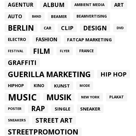
ALBUM
AGENTUR
ART
AMBIENT MEDIA
AUTO
BEAMER
BEAMVERTISING
BAND
BERLIN
DESIGN
CLIP
CAR
DVD
FASHION
FATCAP MARKETING
ELECTRO
FILM
FRANCE
FESTIVAL
FLYER
GRAFFITI
GUERILLA MARKETING
HIP HOP
HIPHOP
KUNST
KINO
MODE
MUSIC
MUSIK
PLAKAT
NEW YORK
RAP
SINGLE
SNEAKER
POSTER
STREET ART
SNEAKERS
STREETPROMOTION