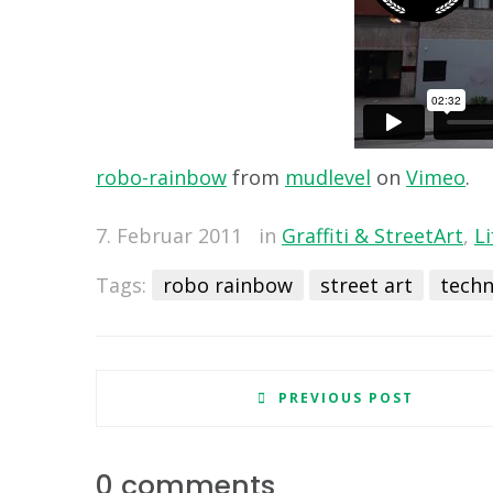
robo-rainbow
from
mudlevel
on
Vimeo
.
7. Februar 2011
in
Graffiti & StreetArt
,
Li
Tags:
robo rainbow
street art
techn
PREVIOUS POST
0 comments