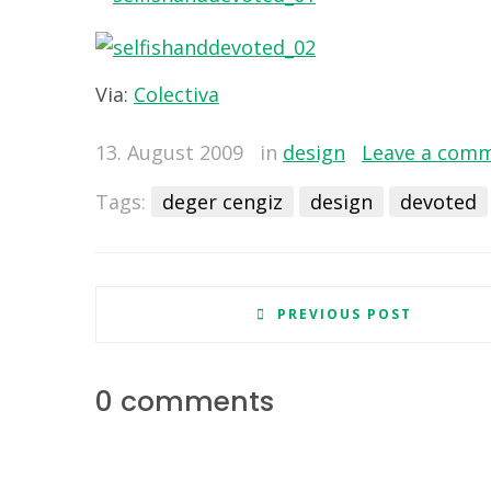
Via:
Colectiva
13. August 2009
in
design
Leave a com
Tags:
deger cengiz
design
devoted
PREVIOUS POST
0 comments