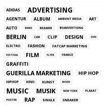
ADVERTISING
ADIDAS
ALBUM
AGENTUR
ART
AMBIENT MEDIA
AUTO
BEAMER
BEAMVERTISING
BAND
BERLIN
DESIGN
CLIP
CAR
DVD
FASHION
FATCAP MARKETING
ELECTRO
FILM
FRANCE
FESTIVAL
FLYER
GRAFFITI
GUERILLA MARKETING
HIP HOP
HIPHOP
KUNST
KINO
MODE
MUSIC
MUSIK
PLAKAT
NEW YORK
RAP
SINGLE
SNEAKER
POSTER