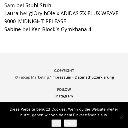
Sam
bei
Stuhl Stuhl
Laura
bei
glOry hOle x ADIDAS ZX FLUX WEAVE
9000_MIDNIGHT RELEASE
Sabine
bei
Ken Block´s Gymkhana 4
COPYRIGHT
© Fatcap Marketing /
Impressum
+
Datenschutzerklärung
FOLLOW
Instagram
KONTAKT
Diese Website benutzt Cookies. Wenn du die Website weiter
E-Mail
nutzt, gehen wir von deinem Einverständnis aus.
OK
Nein