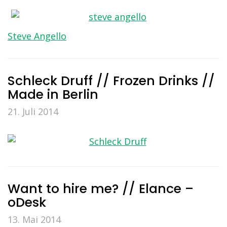
Steve Angello
Schleck Druff // Frozen Drinks //
Made in Berlin
21. Juli 2014
Want to hire me? // Elance –
oDesk
13. Mai 2014