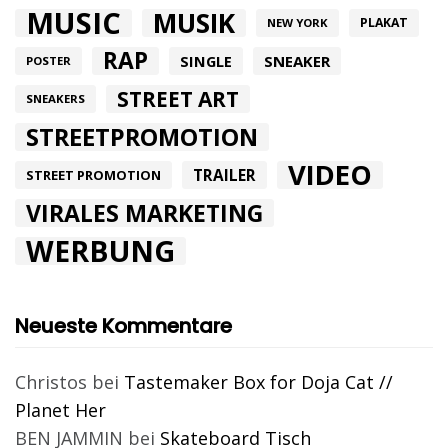
MUSIC
MUSIK
PLAKAT
NEW YORK
RAP
SINGLE
SNEAKER
POSTER
STREET ART
SNEAKERS
STREETPROMOTION
VIDEO
TRAILER
STREET PROMOTION
VIRALES MARKETING
WERBUNG
Neueste Kommentare
Christos
bei
Tastemaker Box for Doja Cat //
Planet Her
BEN JAMMIN
bei
Skateboard Tisch