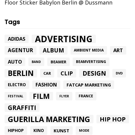
Floor Sticker Babylon Berlin @ Dussmann
Tags
ADVERTISING
ADIDAS
ALBUM
AGENTUR
ART
AMBIENT MEDIA
AUTO
BEAMER
BEAMVERTISING
BAND
BERLIN
DESIGN
CLIP
CAR
DVD
FASHION
FATCAP MARKETING
ELECTRO
FILM
FRANCE
FESTIVAL
FLYER
GRAFFITI
GUERILLA MARKETING
HIP HOP
HIPHOP
KUNST
KINO
MODE