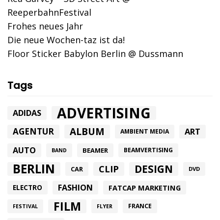
ReeperbahnFestival
Frohes neues Jahr
Die neue Wochen-taz ist da!
Floor Sticker Babylon Berlin @ Dussmann
Tags
ADVERTISING
ADIDAS
ALBUM
AGENTUR
ART
AMBIENT MEDIA
AUTO
BEAMER
BEAMVERTISING
BAND
BERLIN
DESIGN
CLIP
CAR
DVD
FASHION
FATCAP MARKETING
ELECTRO
FILM
FRANCE
FESTIVAL
FLYER