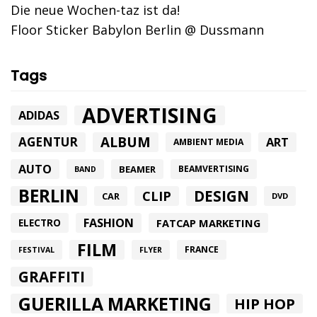
Die neue Wochen-taz ist da!
Floor Sticker Babylon Berlin @ Dussmann
Tags
ADVERTISING
ADIDAS
ALBUM
AGENTUR
ART
AMBIENT MEDIA
AUTO
BEAMER
BEAMVERTISING
BAND
BERLIN
DESIGN
CLIP
CAR
DVD
FASHION
FATCAP MARKETING
ELECTRO
FILM
FRANCE
FESTIVAL
FLYER
GRAFFITI
GUERILLA MARKETING
HIP HOP