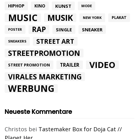
HIPHOP
KUNST
KINO
MODE
MUSIC
MUSIK
PLAKAT
NEW YORK
RAP
SINGLE
SNEAKER
POSTER
STREET ART
SNEAKERS
STREETPROMOTION
VIDEO
TRAILER
STREET PROMOTION
VIRALES MARKETING
WERBUNG
Neueste Kommentare
Christos
bei
Tastemaker Box for Doja Cat //
Planet Her