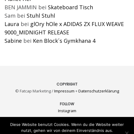
BEN JAMMIN
bei
Skateboard Tisch
Sam
bei
Stuhl Stuhl
Laura
bei
glOry hOle x ADIDAS ZX FLUX WEAVE
9000_MIDNIGHT RELEASE
Sabine
bei
Ken Block´s Gymkhana 4
COPYRIGHT
© Fatcap Marketing /
Impressum
+
Datenschutzerklärung
FOLLOW
Instagram
KONTAKT
Diese Website benutzt Cookies. Wenn du die Website weiter
E-Mail
nutzt, gehen wir von deinem Einverständnis aus.