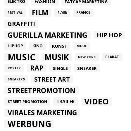
FASHION
FATCAP MARKETING
ELECTRO
FILM
FRANCE
FESTIVAL
FLYER
GRAFFITI
GUERILLA MARKETING
HIP HOP
HIPHOP
KUNST
KINO
MODE
MUSIC
MUSIK
PLAKAT
NEW YORK
RAP
SINGLE
SNEAKER
POSTER
STREET ART
SNEAKERS
STREETPROMOTION
VIDEO
TRAILER
STREET PROMOTION
VIRALES MARKETING
WERBUNG