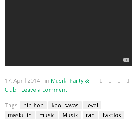
17. April 2014
in
Musik
,
Party &
Club
Leave a comment
Tags:
hip hop
kool savas
level
maskulin
music
Musik
rap
taktlos