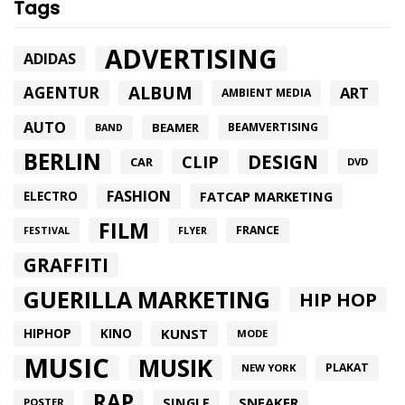
Tags
ADVERTISING
ADIDAS
ALBUM
AGENTUR
ART
AMBIENT MEDIA
AUTO
BEAMER
BEAMVERTISING
BAND
BERLIN
DESIGN
CLIP
CAR
DVD
FASHION
FATCAP MARKETING
ELECTRO
FILM
FRANCE
FESTIVAL
FLYER
GRAFFITI
GUERILLA MARKETING
HIP HOP
HIPHOP
KUNST
KINO
MODE
MUSIC
MUSIK
PLAKAT
NEW YORK
RAP
SINGLE
SNEAKER
POSTER