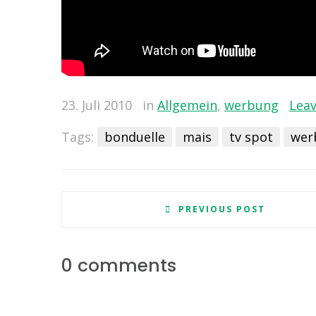
23. Juli 2010
in
Allgemein
,
werbung
Lea
Tags:
bonduelle
mais
tv spot
wer
PREVIOUS POST
0 comments