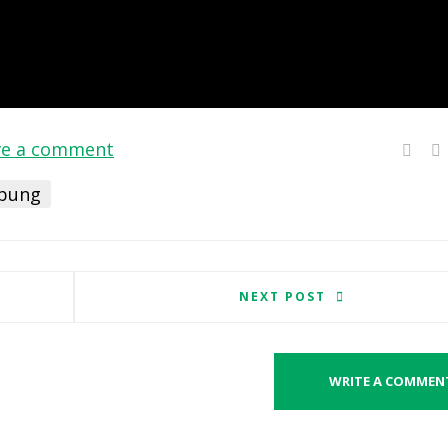
ve a comment
bung
NEXT POST
WRITE A COMMEN