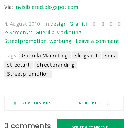
Via:
invisiblered.blogspot.com
4. August 2010
in
design
,
Graffiti
& StreetArt
,
Guerilla Marketing
,
Streetpromotion
,
werbung
Leave a comment
Tags:
Guerilla Marketing
slingshot
sms
streetart
streetbranding
Streetpromotion
PREVIOUS POST
NEXT POST
0 comments
WRITE A COMMENT