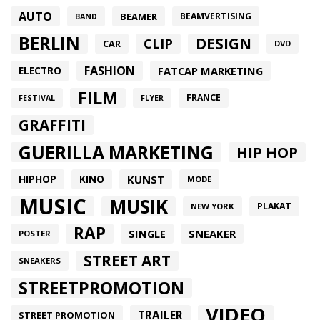
AUTO
BEAMER
BEAMVERTISING
BAND
BERLIN
DESIGN
CLIP
CAR
DVD
FASHION
FATCAP MARKETING
ELECTRO
FILM
FRANCE
FESTIVAL
FLYER
GRAFFITI
GUERILLA MARKETING
HIP HOP
HIPHOP
KUNST
KINO
MODE
MUSIC
MUSIK
PLAKAT
NEW YORK
RAP
SINGLE
SNEAKER
POSTER
STREET ART
SNEAKERS
STREETPROMOTION
VIDEO
TRAILER
STREET PROMOTION