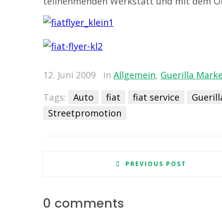
teilnehmenden Werkstatt und mit dem Onl
12. Juni 2009
in
Allgemein
,
Guerilla Mark
Tags:
Auto
fiat
fiat service
Gueril
Streetpromotion
PREVIOUS POST
0 comments