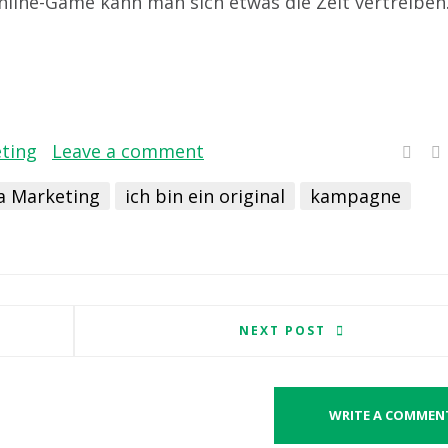
ine-Game kann man sich etwas die Zeit vertreiben
eting
Leave a comment
la Marketing
ich bin ein original
kampagne
NEXT POST
WRITE A COMMEN